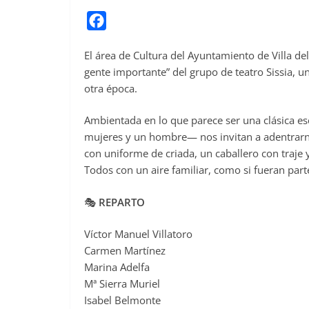
F
a
El área de Cultura del Ayuntamiento de Villa de
c
gente importante” del grupo de teatro Sissia, 
e
otra época.
b
o
Ambientada en lo que parece ser una clásica e
o
mujeres y un hombre— nos invitan a adentrarnos
con uniforme de criada, un caballero con traje
k
Todos con un aire familiar, como si fueran part
🎭
REPARTO
Víctor Manuel Villatoro
Carmen Martínez
Marina Adelfa
Mª Sierra Muriel
Isabel Belmonte