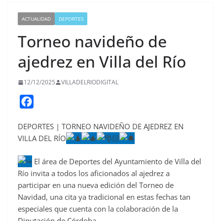
ACTUALIDAD
DEPORTES
Torneo navideño de
ajedrez en Villa del Río
12/12/2025
VILLADELRIODIGITAL
F
a
DEPORTES | TORNEO NAVIDEÑO DE AJEDREZ EN
c
VILLA DEL RÍO
e
b
El área de Deportes del Ayuntamiento de Villa del
o
Río invita a todos los aficionados al ajedrez a
o
participar en una nueva edición del Torneo de
Navidad, una cita ya tradicional en estas fechas tan
k
especiales que cuenta con la colaboración de la
Diputación de Córdoba.