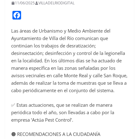
11/06/2025
VILLADELRIODIGITAL
F
a
Las áreas de Urbanismo y Medio Ambiente del
c
Ayuntamiento de Villa del Río comunican que
e
continúan los trabajos de desratización;
b
desinsectación; desinfección y control de la legionella
o
en la localidad. En los últimos días se ha actuado de
o
manera específica en las zonas señaladas por los
avisos vecinales en calle Monte Real y calle San Roque,
k
además de realizar la toma de muestras que se lleva a
cabo periódicamente en el conjunto del sistema.
✅ Estas actuaciones, que se realizan de manera
periódica todo el año, son llevadas a cabo por la
empresa ‘Actúa Pest Control’.
🟠 RECOMENDACIONES A LA CIUDADANÍA