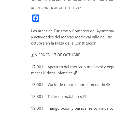
19/10/2025
VILLADELRIODIGITAL
F
a
Las áreas de Turismo y Comercio del Ayuntamie
c
y actividades del Mercao Medieval Villa del Río
e
octubre en la Plaza de la Constitución.
b
o
🗓️ VIERNES, 17 DE OCTUBRE
o
17:00 h · Apertura del mercado medieval y exp
k
mesas lúdicas infantiles 🔓
18:00 h · Vuelo de rapaces por el mercado 🦅
18:30 h · Taller de malabares 🤹‍♂️
19:00 h · Inauguración y pasacalles con músico