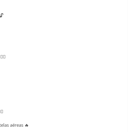
🔓
‍♀️
♂️
telas aéreas 🔥