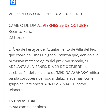
F
a
VUELVEN LOS CONCIERTOS A VILLA DEL RÍO
c
e
CAMBIO DE DIA AL
VIERNES 29 DE OCTUBRE
b
Recinto Ferial
o
22 horas
o
k
El Área de Festejos del Ayuntamiento de Villa del Río,
que coordina Ginés Delgado, informa que, debido a la
previsión meteorológica del próximo sábado, SE
ADELANTA AL VIERNES, DÍA 29 DE OCTUBRE, la
celebración del concierto de ‘MEDINA AZAHARA’ mítica
banda cordobesa de rock andaluz. Y además, con el
grupo de versiones ‘CARA B’ y ‘VINTASH’, como
teloneros.
ENTRADA LIBRE
Hasta completar aforo.