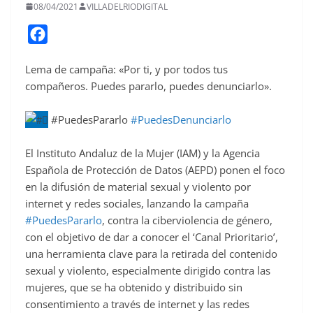
08/04/2021
VILLADELRIODIGITAL
F
a
Lema de campaña: «Por ti, y por todos tus
c
compañeros. Puedes pararlo, puedes denunciarlo».
e
b
#PuedesPararlo
#PuedesDenunciarlo
o
o
El Instituto Andaluz de la Mujer (IAM) y la Agencia
Española de Protección de Datos (AEPD) ponen el foco
k
en la difusión de material sexual y violento por
internet y redes sociales, lanzando la campaña
#PuedesPararlo
, contra la ciberviolencia de género,
con el objetivo de dar a conocer el ‘Canal Prioritario’,
una herramienta clave para la retirada del contenido
sexual y violento, especialmente dirigido contra las
mujeres, que se ha obtenido y distribuido sin
consentimiento a través de internet y las redes