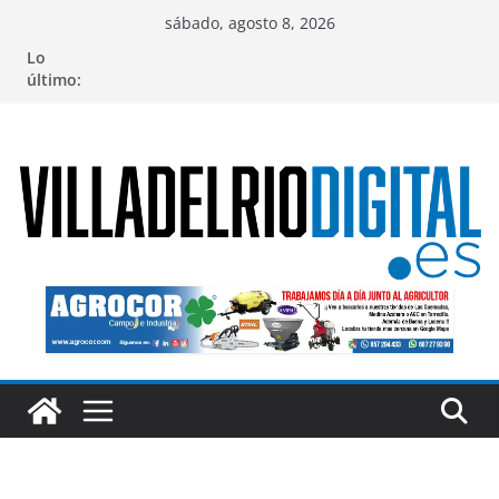
Saltar
sábado, agosto 8, 2026
al
Lo
contenido
último: