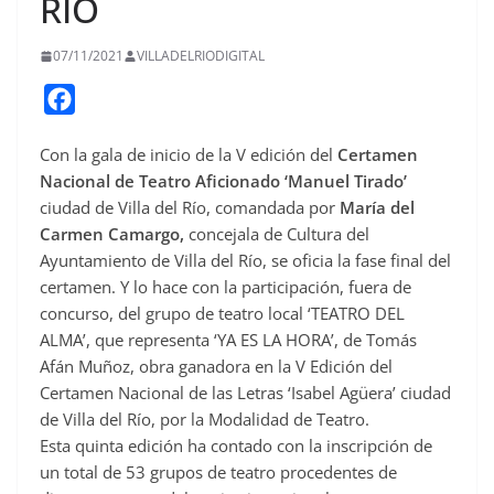
RÍO
07/11/2021
VILLADELRIODIGITAL
F
a
Con la gala de inicio de la V edición del
Certamen
c
Nacional de Teatro Aficionado ‘Manuel Tirado’
e
ciudad de Villa del Río, comandada por
María del
b
Carmen Camargo,
concejala de Cultura del
o
Ayuntamiento de Villa del Río, se oficia la fase final del
o
certamen. Y lo hace con la participación, fuera de
concurso, del grupo de teatro local ‘TEATRO DEL
k
ALMA’, que representa ‘YA ES LA HORA’, de Tomás
Afán Muñoz, obra ganadora en la V Edición del
Certamen Nacional de las Letras ‘Isabel Agüera’ ciudad
de Villa del Río, por la Modalidad de Teatro.
Esta quinta edición ha contado con la inscripción de
un total de 53 grupos de teatro procedentes de