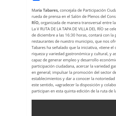
a
Ma
ría Tabares,
concejala de Participación Ciu
c
rueda de prensa en el Salón de Plenos del Consi
e
RÍO,
organizada de manera transversal entre la
b
La V RUTA DE LA TAPA DE VILLA DEL RÍO se cele
o
de diciembre a las 16:30 horas, contará con la 
o
restaurantes de nuestro municipio, que nos of
Tabares ha señalado que la iniciativa, «tiene e
k
riqueza y variedad gastronómica y cultural, y as
capaz de generar empleo y desarrollo económico
participación ciudadana, acercar la variedad ga
en general; impulsar la promoción del sector de
establecimientos y dar a conocer la notoriedad 
este sentido, «agradecer la disposición y colab
participan en esta quinta edición de la ruta de l