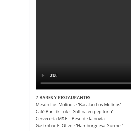
7 BARES Y RESTAURANTES
Mesón Los Molinos · ‘Bacalao Los Molinos’
Café Bar Tik Tok · ‘Gallina en pepitoria’
Cervecería M&F · ‘Beso de la novia’
Gastrobar El Olivo · ‘Hamburguesa Gurmet’