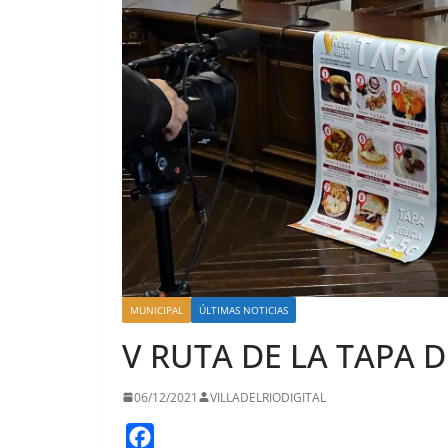
MUNICIPAL
ÚLTIMAS NOTICIAS
V RUTA DE LA TAPA D
06/12/2021
VILLADELRIODIGITAL
F