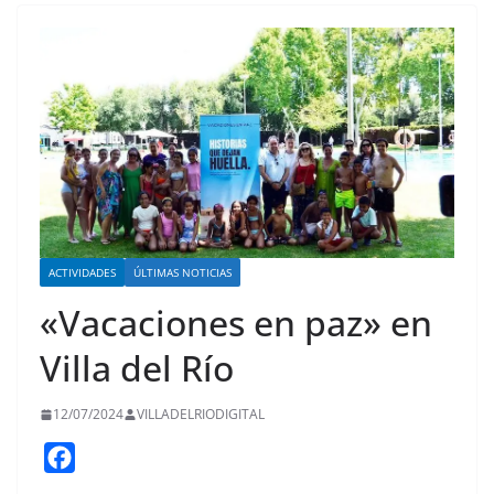
ACTIVIDADES
ÚLTIMAS NOTICIAS
«Vacaciones en paz» en
Villa del Río
12/07/2024
VILLADELRIODIGITAL
F
a