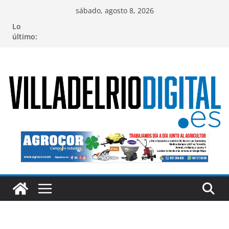
Saltar
sábado, agosto 8, 2026
al
Lo
contenido
último: