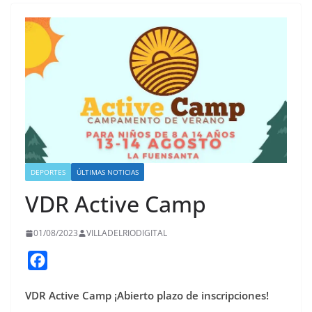
DEPORTES
ÚLTIMAS NOTICIAS
VDR Active Camp
01/08/2023
VILLADELRIODIGITAL
F
a
VDR Active Camp
¡Abierto plazo de inscripciones!
c