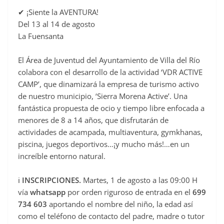
e
✔ ¡Siente la AVENTURA!
b
Del 13 al 14 de agosto
o
La Fuensanta
o
El Área de Juventud del Ayuntamiento de Villa del Río
k
colabora con el desarrollo de la actividad ‘VDR ACTIVE
CAMP’, que dinamizará la empresa de turismo activo
de nuestro municipio, ‘Sierra Morena Active’. Una
fantástica propuesta de ocio y tiempo libre enfocada a
menores de 8 a 14 años, que disfrutarán de
actividades de acampada, multiaventura, gymkhanas,
piscina, juegos deportivos…¡y mucho más!…en un
increíble entorno natural.
ℹ
INSCRIPCIONES.
Martes, 1 de agosto a las 09:00 H
vía
whatsapp
por orden riguroso de entrada en el
699
734 603
aportando el nombre del niño, la edad así
como el teléfono de contacto del padre, madre o tutor