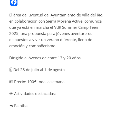
F
a
El área de Juventud del Ayuntamiento de Villa del Río,
c
en colaboración con Sierra Morena Active, comunica
e
que ya está en marcha el VdR Summer Camp Teen
b
2025, una propuesta para jóvenes aventureros
o
dispuestos a vivir un verano diferente, lleno de
o
emoción y compañerismo.
k
Dirigido a jóvenes de entre 13 y 20 años
🗓️ Del 28 de julio al 1 de agosto
💶 Precio: 100€ toda la semana
🌟 Actividades destacadas:
🔫 Paintball