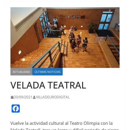
ACTUALIDAD
ÚLTIMAS NOTICIAS
VELADA TEATRAL
20/09/2021
VILLADELRIODIGITAL
F
a
Vuelve la actividad cultural al Teatro Olimpia con la
c