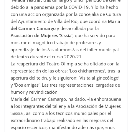
‘Velada Teatral’, tras un largo y difícil periodo de cierre
e
debido a la pandemia por la COVID-19. Y lo ha hecho
b
con una acción organizada por la concejalía de Cultura
o
del Ayuntamiento de Villa del Río, que coordina
María
o
del Carmen Camargo
y desarrollada por la
Asociación de Mujeres ‘Sissia’,
que ha servido para
k
mostrar el magnífico trabajo de profesores y
aprendizaje de los/as alumnos/as del taller municipal
de teatro durante el curso 2020-21.
La reapertura del Teatro Olimpia se ha oficiado con la
representación de las obras: ‘Los chicharrones’, tras la
apertura del telón, y le siguieron: ‘Visita al ginecólogo’
y ‘Dos amigas’. Las tres representaciones, cargadas de
humor y reivindicación.
María del Carmen Camargo, ha dado, «la enhorabuena
a los integrantes del taller y a la Asociación de Mujeres
‘Sissia’, así como a los técnicos municipales por el
extraordinario trabajo realizado en las mejoras del
espacio escénico», manifestando además que, «nos