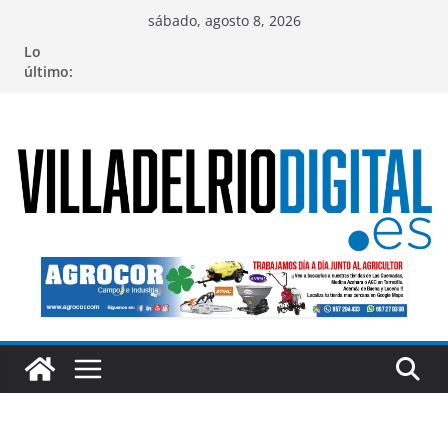
Saltar
sábado, agosto 8, 2026
al
Lo
contenido
último: