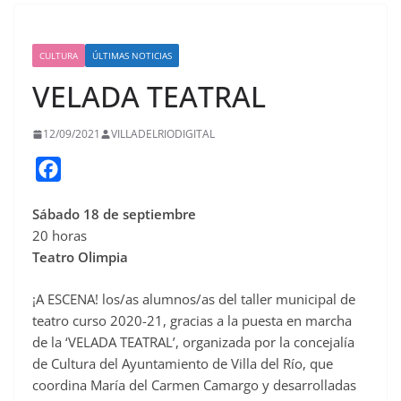
CULTURA
ÚLTIMAS NOTICIAS
VELADA TEATRAL
12/09/2021
VILLADELRIODIGITAL
F
a
Sábado 18 de septiembre
c
20 horas
e
Teatro Olimpia
b
o
¡A ESCENA! los/as alumnos/as del taller municipal de
o
teatro curso 2020-21, gracias a la puesta en marcha
de la ‘VELADA TEATRAL’, organizada por la concejalía
k
de Cultura del Ayuntamiento de Villa del Río, que
coordina María del Carmen Camargo y desarrolladas