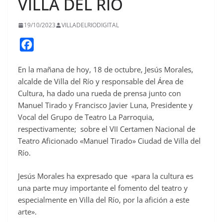
VILLA DEL RÍO
19/10/2023
VILLADELRIODIGITAL
F
a
En la mañana de hoy, 18 de octubre, Jesús Morales,
c
alcalde de Villa del Río y responsable del Área de
e
Cultura, ha dado una rueda de prensa junto con
b
Manuel Tirado y Francisco Javier Luna, Presidente y
o
Vocal del Grupo de Teatro La Parroquia,
o
respectivamente; sobre el VII Certamen Nacional de
Teatro Aficionado «Manuel Tirado» Ciudad de Villa del
k
Río.
Jesús Morales ha expresado que «para la cultura es
una parte muy importante el fomento del teatro y
especialmente en Villa del Río, por la afición a este
arte».