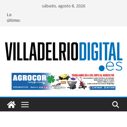
Saltar
sábado, agosto 8, 2026
al
Lo
contenido
último: