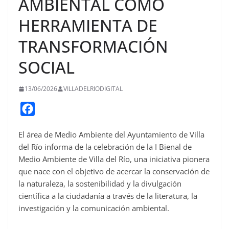
AMBIENTAL COMO
HERRAMIENTA DE
TRANSFORMACIÓN
SOCIAL
13/06/2026
VILLADELRIODIGITAL
F
a
El área de Medio Ambiente del Ayuntamiento de Villa
c
del Río informa de la celebración de la I Bienal de
e
Medio Ambiente de Villa del Río, una iniciativa pionera
b
que nace con el objetivo de acercar la conservación de
o
la naturaleza, la sostenibilidad y la divulgación
o
científica a la ciudadanía a través de la literatura, la
investigación y la comunicación ambiental.
k