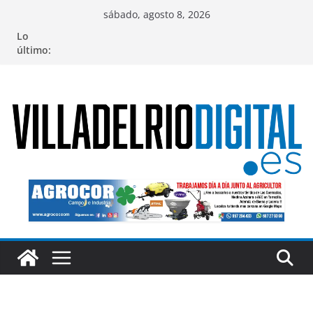
Saltar
sábado, agosto 8, 2026
al
Lo
contenido
último: