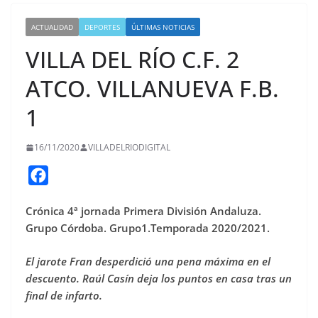
ACTUALIDAD
DEPORTES
ÚLTIMAS NOTICIAS
VILLA DEL RÍO C.F. 2
ATCO. VILLANUEVA F.B.
1
16/11/2020
VILLADELRIODIGITAL
F
a
Crónica 4ª jornada Primera División Andaluza.
c
Grupo Córdoba. Grupo1.Temporada 2020/2021.
e
b
El jarote Fran desperdició una pena máxima en el
o
descuento.
Raúl Casín deja los puntos en casa tras un
o
final de infarto.
k