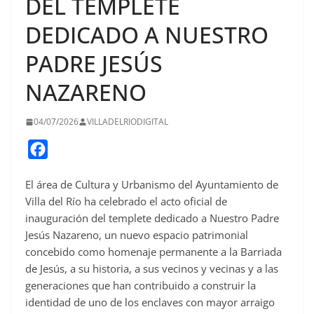
DEL TEMPLETE
DEDICADO A NUESTRO
PADRE JESÚS
NAZARENO
04/07/2026
VILLADELRIODIGITAL
F
a
El área de Cultura y Urbanismo del Ayuntamiento de
c
Villa del Río ha celebrado el acto oficial de
e
inauguración del templete dedicado a Nuestro Padre
b
Jesús Nazareno, un nuevo espacio patrimonial
o
concebido como homenaje permanente a la Barriada
o
de Jesús, a su historia, a sus vecinos y vecinas y a las
generaciones que han contribuido a construir la
k
identidad de uno de los enclaves con mayor arraigo