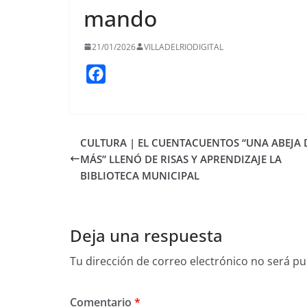
mando
21/01/2026
VILLADELRIODIGITAL
F
a
c
e
CULTURA | EL CUENTACUENTOS “UNA ABEJA 
b
MÁS” LLENÓ DE RISAS Y APRENDIZAJE LA
o
BIBLIOTECA MUNICIPAL
o
k
Deja una respuesta
Tu dirección de correo electrónico no será pu
Comentario
*