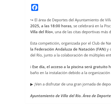
F
a
↪️ El área de Deportes del Ayuntamiento de Vil
c
2025, a las 18:00 horas
, se celebrará en la Pis
e
Villa del Río»
, una de las citas deportivas más 
b
o
Esta competición, organizada por el Club de Nat
o
la Federación Andaluza de Natación (FAN)
y c
del Río, junto a la colaboración de múltiples e
k
ℹ️
Ese día, el acceso a la piscina será gratuito 
baño en la instalación debido a la organización
▶ ¡Ven a disfrutar de una gran jornada de depor
Ayuntamiento de Villa del Río. Área de Deporte