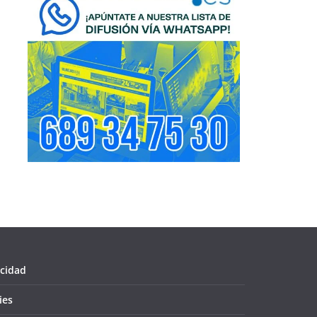
acidad
ies