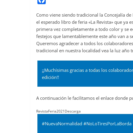
a
Como viene siendo tradicional la Concejalía de
c
el esperado libro de feria «La Revista» que ya
e
primera vez completamente a todo color y se e
b
festejos que lamentablemente este año van a s
o
Queremos agradecer a todos los colaboradores 
o
tradicional en nuestra localidad vea la luz año t
k
¡¡Muchísimas gracias a todas los colaborado
edición!!
A continuación le facilitamos el enlace donde p
RevistaFeria2021Descarga
#NuevaNormalidad #NoLoTiresPorLaBorda R