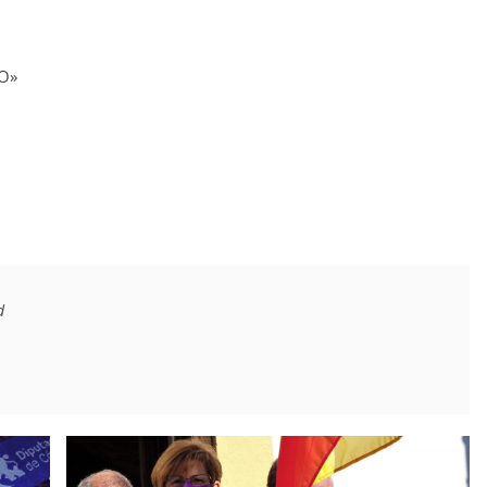
RO»
d