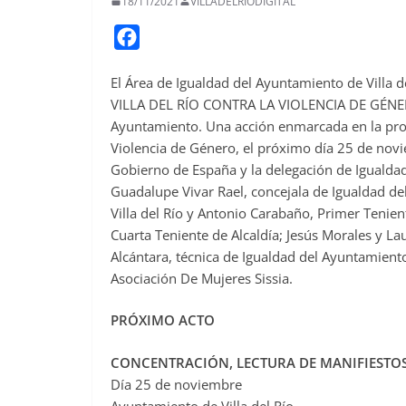
18/11/2021
VILLADELRIODIGITAL
F
a
El Área de Igualdad del Ayuntamiento de Villa d
c
VILLA DEL RÍO CONTRA LA VIOLENCIA DE GÉNERO’
e
Ayuntamiento. Una acción enmarcada en la prog
b
Violencia de Género, el próximo día 25 de novie
o
Gobierno de España y la delegación de Igualdad
o
Guadalupe Vivar Rael, concejala de Igualdad del
Villa del Río y Antonio Carabaño, Primer Tenien
k
Cuarta Teniente de Alcaldía; Jesús Morales y La
Alcántara, técnica de Igualdad del Ayuntamiento 
Asociación De Mujeres Sissia.
PRÓXIMO ACTO
CONCENTRACIÓN, LECTURA DE MANIFIESTOS 
Día 25 de noviembre
Ayuntamiento de Villa del Río