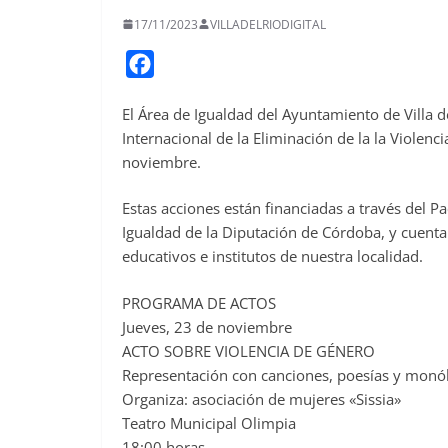
17/11/2023
VILLADELRIODIGITAL
F
a
El Área de Igualdad del Ayuntamiento de Villa d
c
Internacional de la Eliminación de la la Violenc
e
noviembre.
b
o
Estas acciones están financiadas a través del P
o
Igualdad de la Diputación de Córdoba, y cuentan
educativos e institutos de nuestra localidad.
k
PROGRAMA DE ACTOS
Jueves, 23 de noviembre
ACTO SOBRE VIOLENCIA DE GÉNERO
Representación con canciones, poesías y monól
Organiza: asociación de mujeres «Sissia»
Teatro Municipal Olimpia
18:00 horas