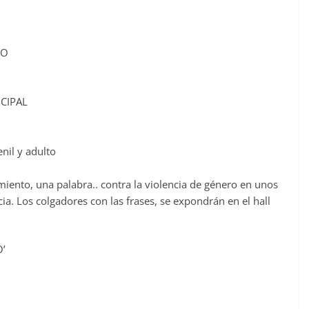
TO
ICIPAL
enil y adulto
imiento, una palabra.. contra la violencia de género en unos
ia. Los colgadores con las frases, se expondrán en el hall
O’