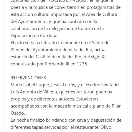
cuarta edición de ‘NOCHES EN VERSO’, en la que la
e
poesía y la música se convirtieron en protagonistas de
b
esta acción cultural impulsada por el Área de Cultura
o
del Ayuntamiento, y que ha contado con la
o
colaboración de la delegación de Cultura de la
Diputación de Córdoba.
k
El acto se ha celebrado finalmente en el Salón de
Plenos del Ayuntamiento de Villa del Río, actual
estancia del Castillo de Villa del Río, del siglo XI,
conquistado por Fernando III en 1235.
INTERVENCIONES
María Isabel Luque, Jesús Leirós, y el escritor invitado
Luis Antonio de Villena, quienes recitaron poemas
propios y de diferentes autores. Estuvieron
acompañados con la maestría musical a piano de Pilar
Osado.
La noche finalizó brindando con cava y degustación de
diferentes tapas servidas por el restaurante ‘Olivo