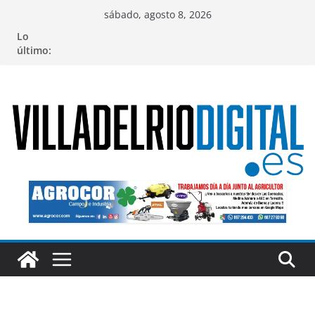
Saltar
sábado, agosto 8, 2026
al
Lo
contenido
último: