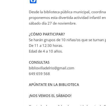
a
Desde la biblioteca pública municipal, coordina
c
proponemos esta divertida actividad infantil enf
e
sábado día 27 de noviembre.
b
o
¿CÓMO PARTICIPAR?
o
Se harán grupos de 10 niñas/os que se turnan
De 11 a 12:30 horas.
k
Edad de 4 a 10 años.
CONSULTAS
bibliovilladelrio@gmail.com
649 659 568
APÚNTATE EN LA BIBLIOTECA
¡NOS VEMOS EL SÁBADO!