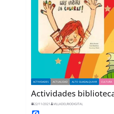
ACTIVIDADES
ACTUALIDAD
ALTO GUADALQUIVIR
CULTURA
Actividades bibliotec
22/11/2021
VILLADELRIODIGITAL
F