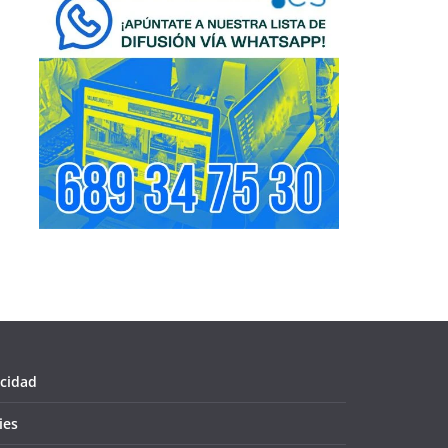
acidad
ies