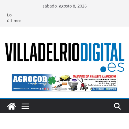
Saltar
sábado, agosto 8, 2026
al
Lo
contenido
último: