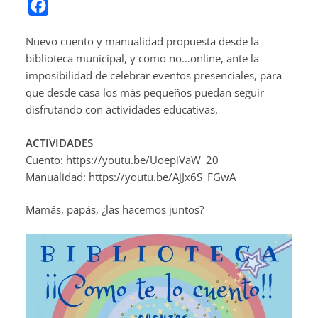
F
a
Nuevo cuento y manualidad propuesta desde la
c
biblioteca municipal, y como no…online, ante la
e
imposibilidad de celebrar eventos presenciales, para
b
que desde casa los más pequeños puedan seguir
o
disfrutando con actividades educativas.
o
ACTIVIDADES
k
Cuento: https://youtu.be/UoepiVaW_20
Manualidad: https://youtu.be/AjJx6S_FGwA
Mamás, papás, ¿las hacemos juntos?