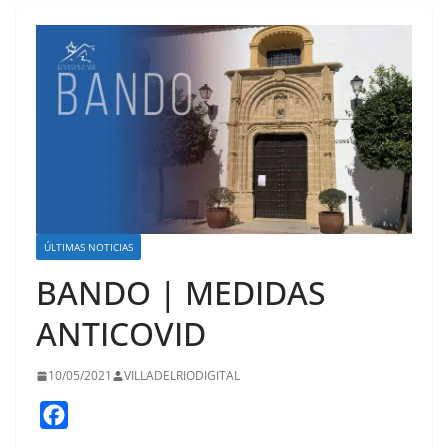
ÚLTIMAS NOTICIAS
BANDO | MEDIDAS
ANTICOVID
10/05/2021
VILLADELRIODIGITAL
F
a