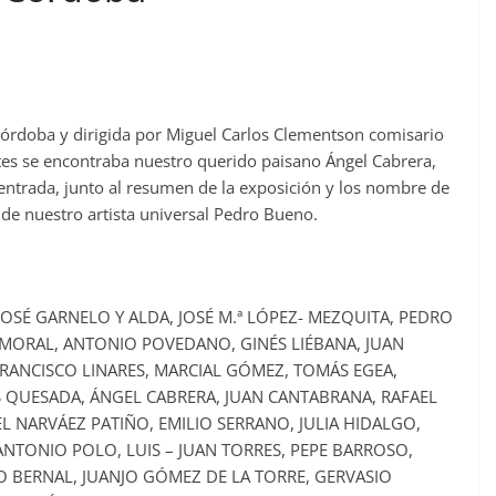
Córdoba y dirigida por Miguel Carlos Clementson comisario
antes se encontraba nuestro querido paisano Ángel Cabrera,
a entrada, junto al resumen de la exposición y los nombre de
o de nuestro artista universal Pedro Bueno.
SÉ GARNELO Y ALDA, JOSÉ M.ª LÓPEZ- MEZQUITA, PEDRO
MORAL, ANTONIO POVEDANO, GINÉS LIÉBANA, JUAN
 FRANCISCO LINARES, MARCIAL GÓMEZ, TOMÁS EGEA,
S QUESADA, ÁNGEL CABRERA, JUAN CANTABRANA, RAFAEL
 NARVÁEZ PATIÑO, EMILIO SERRANO, JULIA HIDALGO,
, ANTONIO POLO, LUIS – JUAN TORRES, PEPE BARROSO,
O BERNAL, JUANJO GÓMEZ DE LA TORRE, GERVASIO