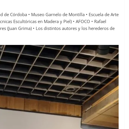
ad de Córdoba • Museo Garnelo de Montilla • Escuela de Arte
cnicas Escultóricas en Madera y Piel) • AFOCO • Rafael
res (Juan Grima) • Los distintos autores y los herederos de