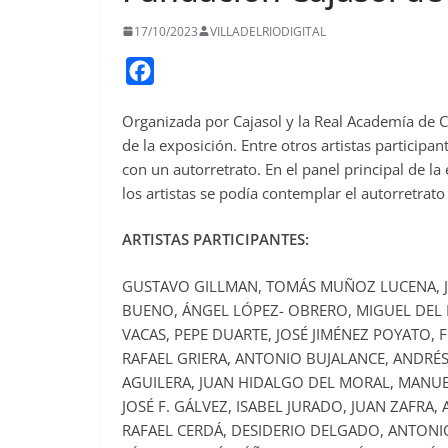
17/10/2023
VILLADELRIODIGITAL
F
a
Organizada por Cajasol y la Real Academía de 
c
de la exposición. Entre otros artistas particip
e
con un autorretrato. En el panel principal de l
b
los artistas se podía contemplar el autorretrat
o
o
ARTISTAS PARTICIPANTES:
k
GUSTAVO GILLMAN, TOMÁS MUÑOZ LUCENA, JO
BUENO, ÁNGEL LÓPEZ- OBRERO, MIGUEL DEL 
VACAS, PEPE DUARTE, JOSÉ JIMÉNEZ POYATO,
RAFAEL GRIERA, ANTONIO BUJALANCE, ANDRÉ
AGUILERA, JUAN HIDALGO DEL MORAL, MANUEL
JOSÉ F. GÁLVEZ, ISABEL JURADO, JUAN ZAFRA
RAFAEL CERDÁ, DESIDERIO DELGADO, ANTONI