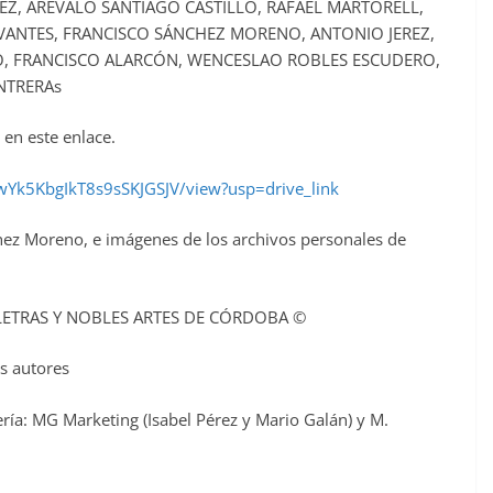
NEZ, ARÉVALO SANTIAGO CASTILLO, RAFAEL MARTORELL,
RVANTES, FRANCISCO SÁNCHEZ MORENO, ANTONIO JEREZ,
, FRANCISCO ALARCÓN, WENCESLAO ROBLES ESCUDERO,
NTRERAs
 en este enlace.
cwYk5KbgIkT8s9sSKJGSJV/view?usp=drive_link
nchez Moreno, e imágenes de los archivos personales de
S LETRAS Y NOBLES ARTES DE CÓRDOBA ©
os autores
ría: MG Marketing (Isabel Pérez y Mario Galán) y M.