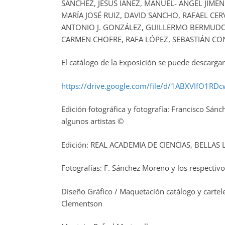
SÁNCHEZ, JESÚS IÁÑEZ, MANUEL- ÁNGEL JIMÉ
MARÍA JOSÉ RUIZ, DAVID SANCHO, RAFAEL CE
ANTONIO J. GONZÁLEZ, GUILLERMO BERMUDO
CARMEN CHOFRE, RAFA LÓPEZ, SEBASTIÁN CO
El catálogo de la Exposición se puede descargar
https://drive.google.com/file/d/1ABXVIfO1RD
Edición fotográfica y fotografía: Francisco Sá
algunos artistas ©
Edición: REAL ACADEMIA DE CIENCIAS, BELLA
Fotografías: F. Sánchez Moreno y los respectiv
Diseño Gráfico / Maquetación catálogo y cartele
Clementson