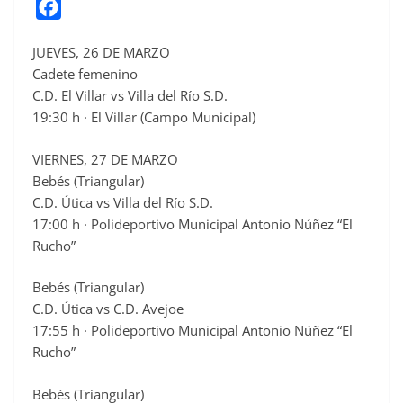
F
a
JUEVES, 26 DE MARZO
c
Cadete femenino
e
C.D. El Villar vs Villa del Río S.D.
b
19:30 h · El Villar (Campo Municipal)
o
o
VIERNES, 27 DE MARZO
Bebés (Triangular)
k
C.D. Útica vs Villa del Río S.D.
17:00 h · Polideportivo Municipal Antonio Núñez “El
Rucho”
Bebés (Triangular)
C.D. Útica vs C.D. Avejoe
17:55 h · Polideportivo Municipal Antonio Núñez “El
Rucho”
Bebés (Triangular)