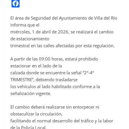
F
a
El área de Seguridad del Ayuntamiento de Villa del Río
c
informa que el
e
miércoles, 1 de abril de 2026, se realizará el cambio
b
de estacionamiento
o
trimestral en las calles afectadas por esta regulación.
o
A partir de las 09:00 horas, estará prohibido
k
estacionar en el lado de la
calzada donde se encuentre la señal “2º-4º
TRIMESTRE”, debiendo trasladarse
los vehículos al lado habilitado conforme a la
señalización vigente.
El cambio deberá realizarse sin entorpecer ni
obstaculizar la circulación,
facilitando el normal desarrollo del tráfico y la labor
de la Policía Local.