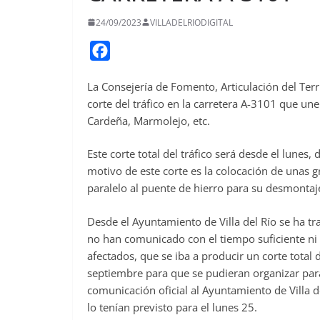
24/09/2023
VILLADELRIODIGITAL
F
a
La Consejería de Fomento, Articulación del Terri
c
corte del tráfico en la carretera A-3101 que une 
e
Cardeña, Marmolejo, etc.
b
o
Este corte total del tráfico será desde el lunes,
o
motivo de este corte es la colocación de unas 
paralelo al puente de hierro para su desmontaj
k
Desde el Ayuntamiento de Villa del Río se ha tr
no han comunicado con el tiempo suficiente ni
afectados, que se iba a producir un corte total d
septiembre para que se pudieran organizar par
comunicación oficial al Ayuntamiento de Villa de
lo tenían previsto para el lunes 25.