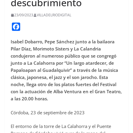
descubrimiento
23/09/2023
VILLADELRIODIGITAL
F
a
Isabel Dobarro, Pepe Sánchez junto a la bailaora
c
Pilar Díaz, Morimoto Sisters y La Calandria
e
condujeron al numeroso público que se congregó
b
junto a La Calahorra por “Un largo atardecer, de
o
Papaloapan al Guadalquivir” a través de la música
o
clásica, japonesa, el jazz y el son jarocho. Esta
noche, llega otro de los platos fuertes del Festival
k
con la actuación de Alba Ventura en el Gran Teatro,
a las 20.00 horas.
Córdoba, 23 de septiembre de 2023
El entorno de la torre de La Calahorra y el Puente