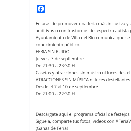
F
a
En aras de promover una feria más inclusiva y
c
auditivos o con trastornos del espectro autista 
e
Ayuntamiento de Villa del Río comunica que se e
b
conocimiento público.
o
FERIA SIN RUIDO
o
Jueves, 7 de septiembre
De 21:30 a 23:30 H
k
Casetas y atracciones sin música ni luces destel
ATRACCIONES SIN MÚSICA ni luces destellantes
Desde el 7 al 10 de septiembre
De 21:00 a 22:30 H
Descárgate aquí el programa oficial de festejos 
Síguela, comparte tus fotos, vídeos con #Feri
¡Ganas de Feria!