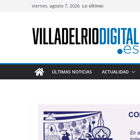
Saltar
viernes, agosto 7, 2026
Lo último:
al
contenido
ÚLTIMAS NOTICIAS
ACTUALIDAD