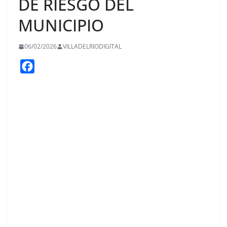
DE RIESGO DEL
MUNICIPIO
06/02/2026
VILLADELRIODIGITAL
F
a
c
e
b
o
o
k