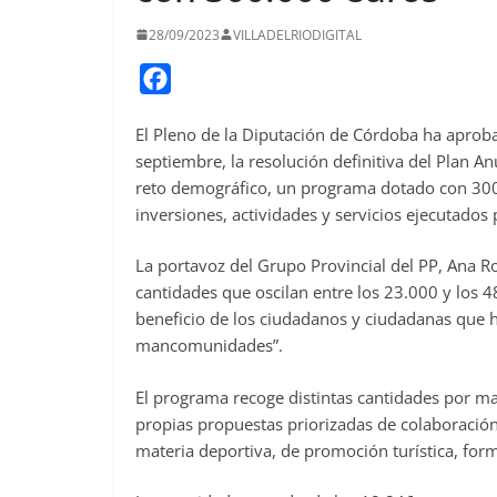
28/09/2023
VILLADELRIODIGITAL
F
a
El Pleno de la Diputación de Córdoba ha aprob
c
septiembre, la resolución definitiva del Plan 
e
reto demográfico, un programa dotado con 300
b
inversiones, actividades y servicios ejecutado
o
o
La portavoz del Grupo Provincial del PP, Ana Ro
cantidades que oscilan entre los 23.000 y los 
k
beneficio de los ciudadanos y ciudadanas que h
mancomunidades”.
El programa recoge distintas cantidades por m
propias propuestas priorizadas de colaboració
materia deportiva, de promoción turística, form