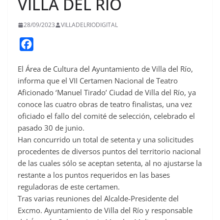
VILLA DEL RÍO
28/09/2023
VILLADELRIODIGITAL
F
a
El Área de Cultura del Ayuntamiento de Villa del Río,
c
informa que el VII Certamen Nacional de Teatro
e
Aficionado ‘Manuel Tirado’ Ciudad de Villa del Río, ya
b
conoce las cuatro obras de teatro finalistas, una vez
o
oficiado el fallo del comité de selección, celebrado el
o
pasado 30 de junio.
Han concurrido un total de setenta y una solicitudes
k
procedentes de diversos puntos del territorio nacional
de las cuales sólo se aceptan setenta, al no ajustarse la
restante a los puntos requeridos en las bases
reguladoras de este certamen.
Tras varias reuniones del Alcalde-Presidente del
Excmo. Ayuntamiento de Villa del Río y responsable