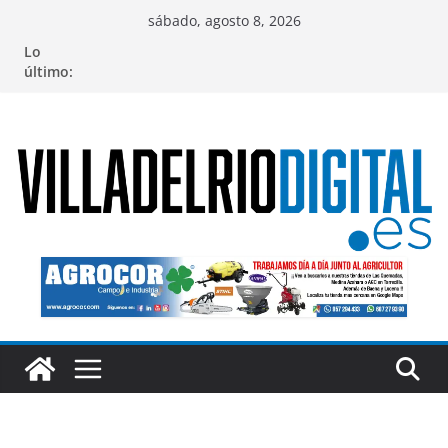
Saltar
sábado, agosto 8, 2026
al
Lo
contenido
último: