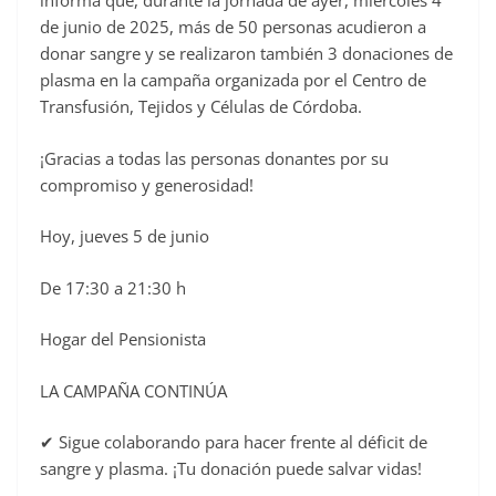
informa que, durante la jornada de ayer, miércoles 4
e
de junio de 2025, más de 50 personas acudieron a
b
donar sangre y se realizaron también 3 donaciones de
o
plasma en la campaña organizada por el Centro de
o
Transfusión, Tejidos y Células de Córdoba.
k
¡Gracias a todas las personas donantes por su
compromiso y generosidad!
Hoy, jueves 5 de junio
De 17:30 a 21:30 h
Hogar del Pensionista
LA CAMPAÑA CONTINÚA
✔ Sigue colaborando para hacer frente al déficit de
sangre y plasma. ¡Tu donación puede salvar vidas!