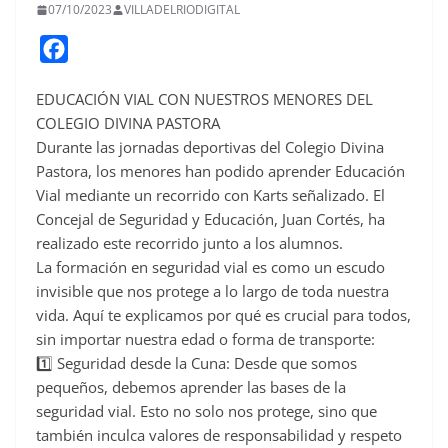
07/10/2023
VILLADELRIODIGITAL
F
a
EDUCACIÓN VIAL CON NUESTROS MENORES DEL
c
COLEGIO DIVINA PASTORA
e
Durante las jornadas deportivas del Colegio Divina
b
Pastora, los menores han podido aprender Educación
o
Vial mediante un recorrido con Karts señalizado. El
o
Concejal de Seguridad y Educación, Juan Cortés, ha
realizado este recorrido junto a los alumnos.
k
La formación en seguridad vial es como un escudo
invisible que nos protege a lo largo de toda nuestra
vida. Aquí te explicamos por qué es crucial para todos,
sin importar nuestra edad o forma de transporte:
1️⃣ Seguridad desde la Cuna: Desde que somos
pequeños, debemos aprender las bases de la
seguridad vial. Esto no solo nos protege, sino que
también inculca valores de responsabilidad y respeto