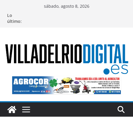
Saltar
sábado, agosto 8, 2026
al
Lo
contenido
último: