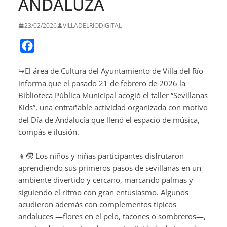
ANDALUZA
23/02/2026
VILLADELRIODIGITAL
F
a
↪️El área de Cultura del Ayuntamiento de Villa del Río
c
informa que el pasado 21 de febrero de 2026 la
e
Biblioteca Pública Municipal acogió el taller “Sevillanas
b
Kids”, una entrañable actividad organizada con motivo
o
del Día de Andalucía que llenó el espacio de música,
o
compás e ilusión.
k
👧🧒 Los niños y niñas participantes disfrutaron
aprendiendo sus primeros pasos de sevillanas en un
ambiente divertido y cercano, marcando palmas y
siguiendo el ritmo con gran entusiasmo. Algunos
acudieron además con complementos típicos
andaluces —flores en el pelo, tacones o sombreros—,