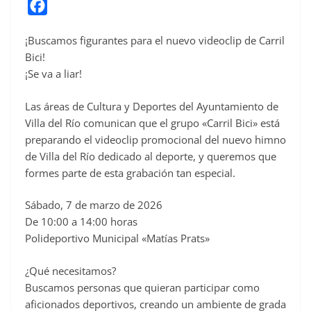
F
a
¡Buscamos figurantes para el nuevo videoclip de Carril
c
Bici!
e
¡Se va a liar!
b
o
Las áreas de Cultura y Deportes del Ayuntamiento de
o
Villa del Río comunican que el grupo «Carril Bici» está
preparando el videoclip promocional del nuevo himno
k
de Villa del Río dedicado al deporte, y queremos que
formes parte de esta grabación tan especial.
Sábado, 7 de marzo de 2026
De 10:00 a 14:00 horas
Polideportivo Municipal «Matías Prats»
¿Qué necesitamos?
Buscamos personas que quieran participar como
aficionados deportivos, creando un ambiente de grada