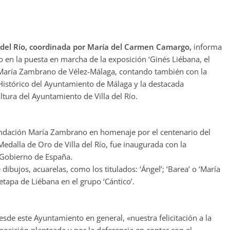
a del Río, coordinada por María del Carmen Camargo,
informa
 en la puesta en marcha de la exposición ‘Ginés Liébana, el
 María Zambrano de Vélez-Málaga, contando también con la
Histórico del Ayuntamiento de Málaga y la destacada
tura del Ayuntamiento de Villa del Río.
undación María Zambrano en homenaje por el centenario del
Medalla de Oro de Villa del Río, fue inaugurada con la
 Gobierno de España.
ibujos, acuarelas, como los titulados: ‘Ángel’; ‘Barea’ o ‘María
etapa de Liébana en el grupo ‘Cántico’.
esde este Ayuntamiento en general, «nuestra felicitación a la
sición planteada y por la deferencia en contar con el