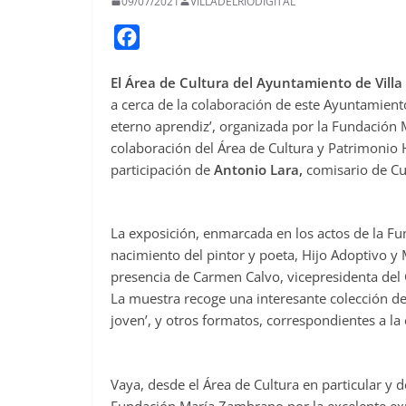
09/07/2021
VILLADELRIODIGITAL
F
a
El Área de Cultura del Ayuntamiento de Vill
c
a cerca de la colaboración de este Ayuntamiento
e
eterno aprendiz’, organizada por la Fundación
b
colaboración del Área de Cultura y Patrimonio 
o
participación de
Antonio Lara,
comisario de Cul
o
k
La exposición, enmarcada en los actos de la F
nacimiento del pintor y poeta, Hijo Adoptivo y 
presencia de Carmen Calvo, vicepresidenta del
La muestra recoge una interesante colección de d
joven’, y otros formatos, correspondientes a la 
Vaya, desde el Área de Cultura en particular y d
Fundación María Zambrano por la excelente expo