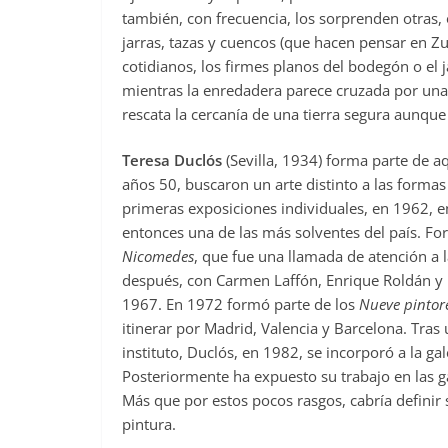
también, con frecuencia, los sorprenden otras, 
jarras, tazas y cuencos (que hacen pensar en Zu
cotidianos, los firmes planos del bodegón o el 
mientras la enredadera parece cruzada por una 
rescata la cercanía de una tierra segura aunque
Teresa Duclós
(Sevilla, 1934) forma parte de aq
años 50, buscaron un arte distinto a las formas
primeras exposiciones individuales, en 1962, en
entonces una de las más solventes del país. F
Nicomedes
, que fue una llamada de atención a l
después, con Carmen Laffón, Enrique Roldán y 
1967. En 1972 formó parte de los
Nueve pintore
itinerar por Madrid, Valencia y Barcelona. Tra
instituto, Duclós, en 1982, se incorporó a la ga
Posteriormente ha expuesto su trabajo en las ga
Más que por estos pocos rasgos, cabría definir 
pintura.