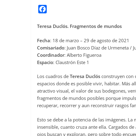
F
a
c
Teresa Duclós. Fragmentos de mundos
e
Fecha
: 18 de marzo – 29 de agosto de 2021
b
Comisariado
: Juan Bosco Díaz de Urmeneta / J
o
Coordinador
: Alberto Figueroa
o
Espacio
: Claustrón Este 1
k
Los cuadros de
Teresa Duclós
construyen con ob
espacios donde es posible vivir, habitar. Más a
atractivo visual, el valor de sus bodegones, ve
fragmentos de mundos posibles porque impulsa
recuperar, recorrer y aun reconstruir rasgos fa
Esto se debe a la potencia de las imágenes. La 
insensible, cuanto cruza ante ella. Cargados de 
ojos buscan y exploran, pero sobre todo encue