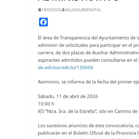
18/03/2026
VILLADELRIODIGITAL
F
a
El área de Transparencia del Ayuntamiento de V
c
admisión de solicitudes para participar en el p
e
carrera, de dos plazas de Auxiliar Administrati
b
aspirantes admitidos pueden consultarse en el 
o
de-edictos/edicto/130606
o
Asimismo, se informa de la fecha del primer eje
k
Sábado, 11 de abril de 2026
10:00 h
IES “Ntra. Sra. de la Estrella”, sito en Camino de 
Los sucesivos anuncios de esta convocatoria, 
publicarán en el Boletín Oficial de la Provincia