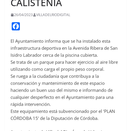
CALISTENIA
26/04/2023
VILLADELRIODIGITAL
F
a
El Ayuntamiento informa que se ha instalado esta
c
infraestructura deportiva en la Avenida Ribera de San
e
Isidro Labrador cerca de la piscina cubierta.
b
Se trata de un parque para hacer ejercicio al aire libre
o
utilizando como carga el propio peso corporal.
o
Se ruega a la ciudadanía que contribuya a la
conservación y mantenimiento de este espacio
k
haciendo un buen uso del mismo e informando de
cualquier desperfecto en el Ayuntamiento para una
rápida intervención.
Este equipamiento está subvencionado por el ‘PLAN
CÓRDOBA 15’ de la Diputación de Córdoba.