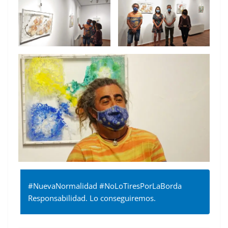
#NuevaNormalidad #NoLoTiresPorLaBorda
Responsabilidad. Lo conseguiremos.