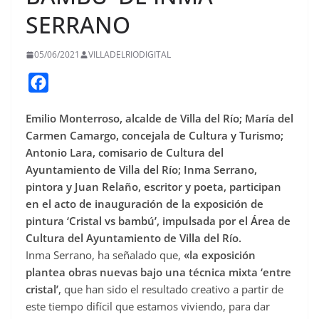
SERRANO
05/06/2021
VILLADELRIODIGITAL
F
a
Emilio Monterroso, alcalde de Villa del Río; María del
c
Carmen Camargo, concejala de Cultura y Turismo;
e
Antonio Lara, comisario de Cultura del
b
Ayuntamiento de Villa del Río; Inma Serrano,
o
pintora y Juan Relaño, escritor y poeta, participan
o
en el acto de inauguración de la exposición de
pintura ‘Cristal vs bambú’, impulsada por el Área de
k
Cultura del Ayuntamiento de Villa del Río.
Inma Serrano, ha señalado que,
«la exposición
plantea obras nuevas bajo una técnica mixta ‘entre
cristal’
, que han sido el resultado creativo a partir de
este tiempo difícil que estamos viviendo, para dar