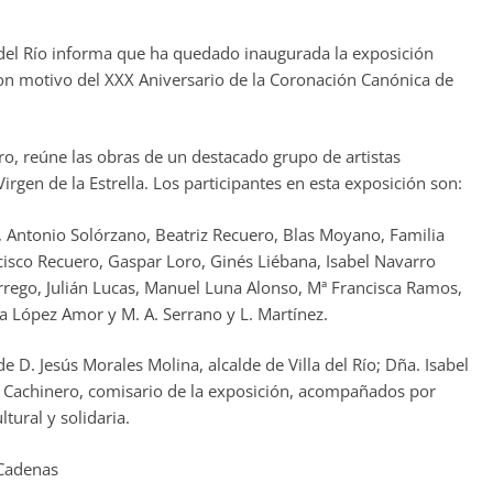
a del Río informa que ha quedado inaugurada la exposición
 con motivo del XXX Aniversario de la Coronación Canónica de
o, reúne las obras de un destacado grupo de artistas
Virgen de la Estrella. Los participantes en esta exposición son:
a, Antonio Solórzano, Beatriz Recuero, Blas Moyano, Familia
sco Recuero, Gaspar Loro, Ginés Liébana, Isabel Navarro
orrego, Julián Lucas, Manuel Luna Alonso, Mª Francisca Ramos,
 López Amor y M. A. Serrano y L. Martínez.
e D. Jesús Morales Molina, alcalde de Villa del Río; Dña. Isabel
l Cachinero, comisario de la exposición, acompañados por
tural y solidaria.
 Cadenas