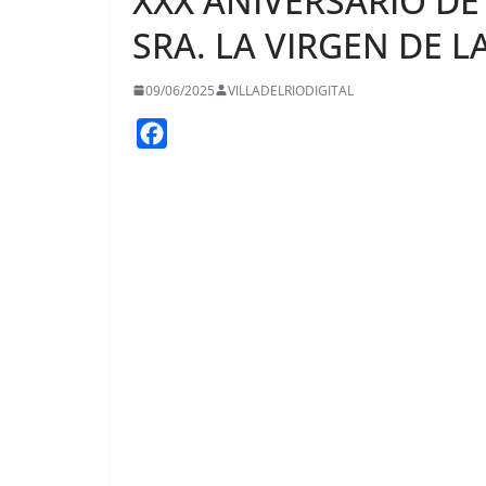
XXX ANIVERSARIO DE
SRA. LA VIRGEN DE L
09/06/2025
VILLADELRIODIGITAL
F
a
c
e
b
o
o
k