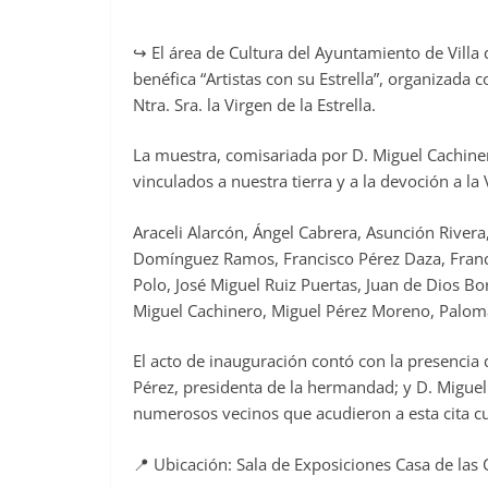
↪️ El área de Cultura del Ayuntamiento de Vill
benéfica “Artistas con su Estrella”, organizada
Ntra. Sra. la Virgen de la Estrella.
La muestra, comisariada por D. Miguel Cachiner
vinculados a nuestra tierra y a la devoción a la 
Araceli Alarcón, Ángel Cabrera, Asunción River
Domínguez Ramos, Francisco Pérez Daza, Franci
Polo, José Miguel Ruiz Puertas, Juan de Dios B
Miguel Cachinero, Miguel Pérez Moreno, Paloma
El acto de inauguración contó con la presencia d
Pérez, presidenta de la hermandad; y D. Migue
numerosos vecinos que acudieron a esta cita cul
📍 Ubicación: Sala de Exposiciones Casa de las