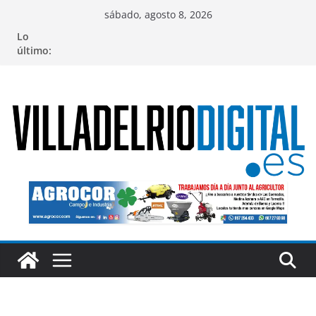
Saltar
sábado, agosto 8, 2026
al
Lo
contenido
último: