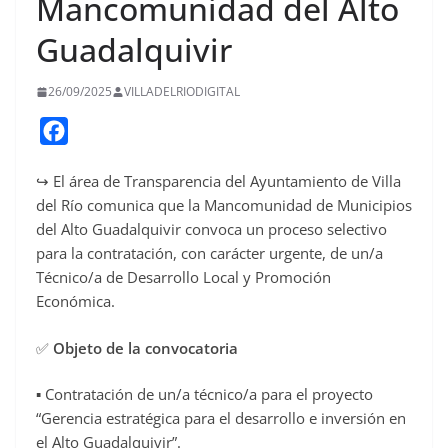
Mancomunidad del Alto
Guadalquivir
26/09/2025
VILLADELRIODIGITAL
F
a
↪️ El área de Transparencia del Ayuntamiento de Villa
c
del Río comunica que la Mancomunidad de Municipios
e
del Alto Guadalquivir convoca un proceso selectivo
b
para la contratación, con carácter urgente, de un/a
o
Técnico/a de Desarrollo Local y Promoción
o
Económica.
k
✅
Objeto de la convocatoria
▪️ Contratación de un/a técnico/a para el proyecto
“Gerencia estratégica para el desarrollo e inversión en
el Alto Guadalquivir”.