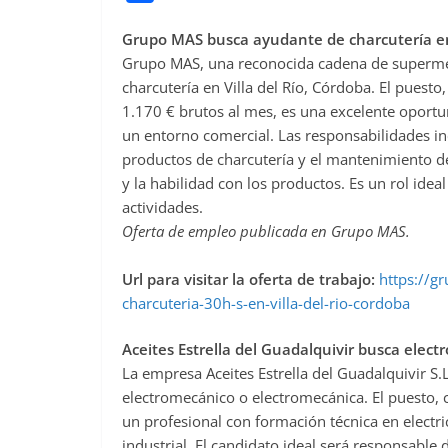
a
Grupo MAS busca ayudante de charcutería en 
c
Grupo MAS, una reconocida cadena de supermer
e
charcutería en Villa del Río, Córdoba. El puest
b
1.170 € brutos al mes, es una excelente oport
o
un entorno comercial. Las responsabilidades inc
o
productos de charcutería y el mantenimiento del
y la habilidad con los productos. Es un rol ide
k
actividades.
Oferta de empleo publicada en Grupo MAS.
Url para visitar la oferta de trabajo:
https://g
charcuteria-30h-s-en-villa-del-rio-cordoba
Aceites Estrella del Guadalquivir busca elect
La empresa Aceites Estrella del Guadalquivir S.
electromecánico o electromecánica. El puesto, 
un profesional con formación técnica en electr
industrial. El candidato ideal será responsable