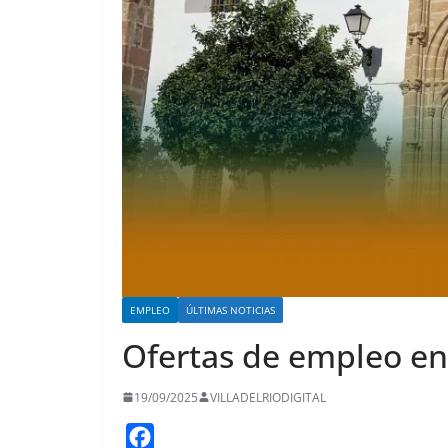
EMPLEO
ÚLTIMAS NOTICIAS
Ofertas de empleo en 
19/09/2025
VILLADELRIODIGITAL
F