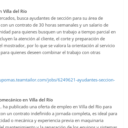
Villa del Río
cados, busca ayudantes de sección para su área de
o, con un contrato de 30 horas semanales y un salario de
unidad para quienes busquen un trabajo a tiempo parcial en
luyen la atención al cliente, el corte y preparación de
 mostrador, por lo que se valora la orientación al servicio
al para quienes deseen combinar el trabajo con otras
rupomas.teamtailor.com/jobs/6249621-ayudantes-seccion-
romecánico en Villa del Río
L. ha publicado una oferta de empleo en Villa del Río para
con un contrato indefinido a jornada completa, es ideal para
icidad o mecánica y experiencia previa en maquinaria
 del mantenimiento y la reparación de los equipos y sistemas