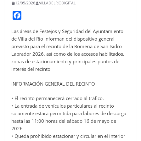
12/05/2026
VILLADELRIODIGITAL
F
a
Las áreas de Festejos y Seguridad del Ayuntamiento
c
de Villa del Río informan del dispositivo general
e
previsto para el recinto de la Romería de San Isidro
b
Labrador 2026, así como de los accesos habilitados,
o
zonas de estacionamiento y principales puntos de
o
interés del recinto.
k
INFORMACIÓN GENERAL DEL RECINTO
• El recinto permanecerá cerrado al tráfico.
• La entrada de vehículos particulares al recinto
solamente estará permitida para labores de descarga
hasta las 11:00 horas del sábado 16 de mayo de
2026.
• Queda prohibido estacionar y circular en el interior